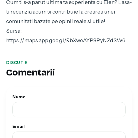
Cum ti s-a parut ultima ta experienta cu Elen? Lasa-
ti recenzia acum si contribuie la crearea unei
comunitati bazate pe opinii reale si utile!
Sursa:
https://maps.app.goo.gl/RbXweAYP8PyNZdSW6
DISCUTIE
Comentarii
Nume
Email