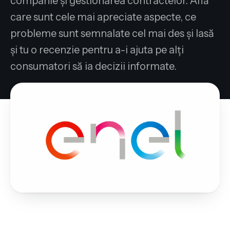
companie și gestionarea contractelor. Află
care sunt cele mai apreciate aspecte, ce
probleme sunt semnalate cel mai des și lasă
și tu o recenzie pentru a-i ajuta pe alți
consumatori să ia decizii informate.