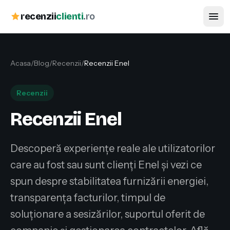
recenzii
clienti
.ro
Acasa
/
Blog
/
Recenzii
/
Recenzii Enel
Recenzii
Recenzii Enel
Descoperă experiențe reale ale utilizatorilor
care au fost sau sunt clienți Enel și vezi ce
spun despre stabilitatea furnizării energiei,
transparența facturilor, timpul de
soluționare a sesizărilor, suportul oferit de