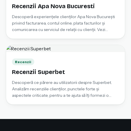
Recenzii Apa Nova Bucuresti
Descoperă experiențele clienților Apa Nova București
privind facturarea, contul online, plata facturilor și
comunicarea cu serviciul de relații cu clienții. Vezi
avantajele, problemele semnalate și împărtășește
propria recenzie pentru a ajuta alți consumatori.
Recenzii
Recenzii Superbet
Descoperă ce părere au utilizatorii despre Superbet.
Analizăm recenziile clienților, punctele forte și
aspectele criticate, pentru a te ajuta să îți formezi o
opinie înainte de a utiliza platforma.