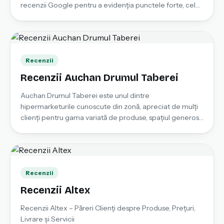
recenzii Google pentru a evidenția punctele forte, cele
mai frecvente nemulțumiri și imaginea generală a
clinicii. Află ce apreciază pacienții și ce aspecte sunt
menționate în mod repetat înainte de a programa o
vizită.
Recenzii
Recenzii Auchan Drumul Taberei
Auchan Drumul Taberei este unul dintre
hipermarketurile cunoscute din zonă, apreciat de mulți
clienți pentru gama variată de produse, spațiul generos
și posibilitatea de a face cumpărături complexe într-un
singur loc. Recenziile cumpărătorilor descriu însă
experiențe diferite, de la vizite foarte bune și
interacțiuni apreciate cu angajații, până la nemulțumiri
privind reorganizarea rafturilor, casele self-service,
Recenzii
timpul de așteptare sau modul de gestionare a
Recenzii Altex
anumitor situații. În această analiză a recenziilor Auchan
Drumul Taberei am urmărit principalele teme care se
Recenzii Altex – Păreri Clienți despre Produse, Prețuri,
repetă în opiniile clienților, punctele forte ale locației și
Livrare și Servicii