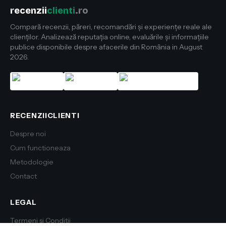
recenzii
clienti
.ro
Compară recenzii, păreri, recomandări și experiențe reale ale
clienților. Analizează reputația online, evaluările și informațiile
publice disponibile despre afacerile din România in August
2026.
RECENZIICLIENTI
Despre noi
Cum functioneaza
Metodologie
Contact
LEGAL
Termeni si Conditii